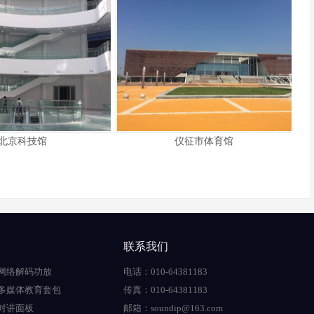
北京科技馆
仪征市体育馆
联系我们
网络解码功放
电话：010-64381183
多媒体教育套包
传真：010-64381183
对讲面板
邮箱：soundip@163.com